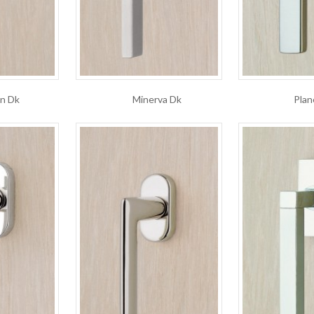
n Dk
Minerva Dk
Plan