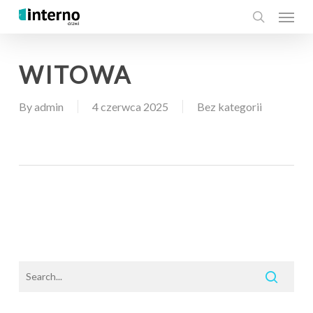
Menu
Skip
to
search
main
content
WITOWA
By
admin
4 czerwca 2025
Bez kategorii