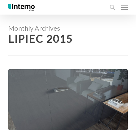
Menu
Skip
to
search
main
Monthly Archives
content
LIPIEC 2015
Podążając