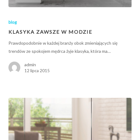
Klasyka
zawsze
blog
w
KLASYKA ZAWSZE W MODZIE
modzie
Prawdopodobnie w każdej branży obok zmieniających się
trendów ze spokojem mędrca żyje klasyka, która ma…
admin
12 lipca 2015