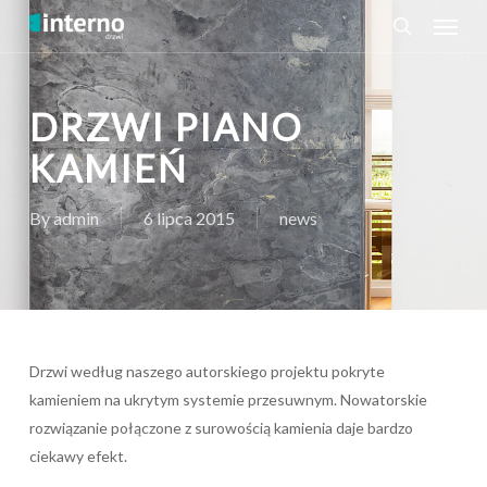
Menu
Skip
to
search
main
content
DRZWI PIANO
KAMIEŃ
By
admin
6 lipca 2015
news
Drzwi według naszego autorskiego projektu pokryte
kamieniem na ukrytym systemie przesuwnym. Nowatorskie
rozwiązanie połączone z surowością kamienia daje bardzo
ciekawy efekt.