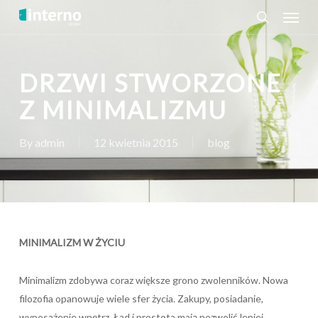
Menu
Skip
to
search
main
content
DRZWI STWORZONE
Z MINIMALIZMU
By
admin
12 kwietnia 2015
blog
MINIMALIZM W ŻYCIU
Minimalizm zdobywa coraz większe grono zwolenników. Nowa
filozofia opanowuje wiele sfer życia. Zakupy, posiadanie,
wyposażenie wnętrz. Ład i prostota mają pozwolić lepiej